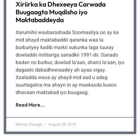
Xiriirka ka Dhexeeya Carwada
Buugaagta Muqdisho iyo
Maktabaddeyda
Xarumihii waxbarashada Soomaaliya oo ay ka
mid ahayd maktabaddii qaranka waa la
burburiyey kadib markii xukunka laga tuuray
dowladdii militariga sanadkii 1991-dii. Sanado
badan oo burbur, dowlad la’aan, sharci la’aan, iyo
dagaalo dabadheeraadey ah ayaa xigay.
Xaaladda waxa ay ahayd mid aad u adag
suurtagalna ma ahayn in ay maskaxda kusoo
dhacaan maktabad iyo buugaag.
Read More...
Mahad Wasuge
August 28, 2018