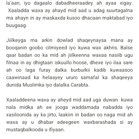
la’aan, iyo dagaalo dabadheeraadey ah ayaa xigay.
Xaaladda waxa ay ahayd mid aad u adag suurtagalna
ma ahayn in ay maskaxda kusoo dhacaan maktabad iyo
buugaag.
Jiilkeyga ma arkin dowlad shaqeynaysa mana ay
booqanin goobo cilmiyeed iyo kuwa wax akhris. Balse
qaar badan oo ka mid ah jiilkeenna waxaa nasiib ugu
filnaa in ay dhigtaan iskuullo hoose, dhexe iyo ilaa sare
ah oo laga furay dalka burburkii kadib kuwaasoo
caawinaad ka helaayey ururo samafal ka shaqeeya
dunida Muslimka iyo dalalka Carabta.
Xaaladdeena waxa ay aheyd mid aad uga duwan kuwa
nala midka ah ee jooga waddamada nabadda iyo
xasiloonida ay ka jirto, laakiin in badan oo naga mid ah
waxa ay u dhabar adeegeen waxbarashada si ay
mustaqbalkooda u ifiyaan.