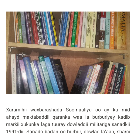
Xarumihii waxbarashada Soomaaliya oo ay ka mid
ahayd maktabaddii qaranka waa la burburiyey kadib
markii xukunka laga tuuray dowladdii militariga sanadkii
1991-dii. Sanado badan oo burbur, dowlad la’aan, sharci