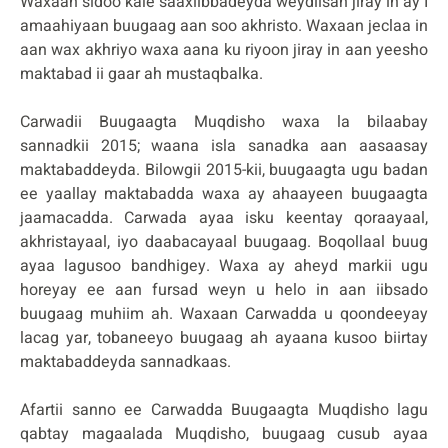
Waxaan sidoo kale saaxiibbadeyda weydiisan jiray in ay I
amaahiyaan buugaag aan soo akhristo. Waxaan jeclaa in
aan wax akhriyo waxa aana ku riyoon jiray in aan yeesho
maktabad ii gaar ah mustaqbalka.
Carwadii Buugaagta Muqdisho waxa la bilaabay
sannadkii 2015; waana isla sanadka aan aasaasay
maktabaddeyda. Bilowgii 2015-kii, buugaagta ugu badan
ee yaallay maktabadda waxa ay ahaayeen buugaagta
jaamacadda. Carwada ayaa isku keentay qoraayaal,
akhristayaal, iyo daabacayaal buugaag. Boqollaal buug
ayaa lagusoo bandhigey. Waxa ay aheyd markii ugu
horeyay ee aan fursad weyn u helo in aan iibsado
buugaag muhiim ah. Waxaan Carwadda u qoondeeyay
lacag yar, tobaneeyo buugaag ah ayaana kusoo biirtay
maktabaddeyda sannadkaas.
Afartii sanno ee Carwadda Buugaagta Muqdisho lagu
qabtay magaalada Muqdisho, buugaag cusub ayaa