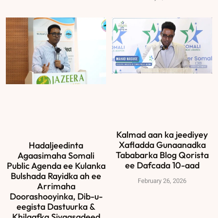
Kalmad aan ka jeediyey
Xafladda Gunaanadka
Hadaljeedinta
Tababarka Blog Qorista
Agaasimaha Somali
ee Dafcada 10-aad
Public Agenda ee Kulanka
Bulshada Rayidka ah ee
February 26, 2026
Arrimaha
Doorashooyinka, Dib-u-
eegista Dastuurka &
Khilaafka Siyaasadeed