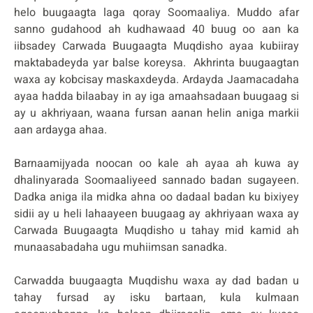
helo buugaagta laga qoray Soomaaliya. Muddo afar
sanno gudahood ah kudhawaad 40 buug oo aan ka
iibsadey Carwada Buugaagta Muqdisho ayaa kubiiray
maktabadeyda yar balse koreysa. Akhrinta buugaagtan
waxa ay kobcisay maskaxdeyda. Ardayda Jaamacadaha
ayaa hadda bilaabay in ay iga amaahsadaan buugaag si
ay u akhriyaan, waana fursan aanan helin aniga markii
aan ardayga ahaa.
Barnaamijyada noocan oo kale ah ayaa ah kuwa ay
dhalinyarada Soomaaliyeed sannado badan sugayeen.
Dadka aniga ila midka ahna oo dadaal badan ku bixiyey
sidii ay u heli lahaayeen buugaag ay akhriyaan waxa ay
Carwada Buugaagta Muqdisho u tahay mid kamid ah
munaasabadaha ugu muhiimsan sanadka.
Carwadda buugaagta Muqdishu waxa ay dad badan u
tahay fursad ay isku bartaan, kula kulmaan