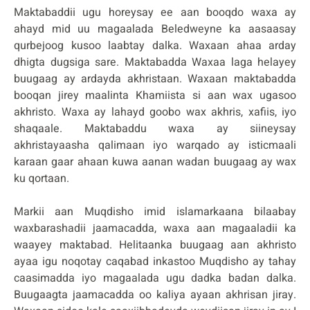
Maktabaddii ugu horeysay ee aan booqdo waxa ay
ahayd mid uu magaalada Beledweyne ka aasaasay
qurbejoog kusoo laabtay dalka. Waxaan ahaa arday
dhigta dugsiga sare. Maktabadda Waxaa laga helayey
buugaag ay ardayda akhristaan. Waxaan maktabadda
booqan jirey maalinta Khamiista si aan wax ugasoo
akhristo. Waxa ay lahayd goobo wax akhris, xafiis, iyo
shaqaale. Maktabaddu waxa ay siineysay
akhristayaasha qalimaan iyo warqado ay isticmaali
karaan gaar ahaan kuwa aanan wadan buugaag ay wax
ku qortaan.
Markii aan Muqdisho imid islamarkaana bilaabay
waxbarashadii jaamacadda, waxa aan magaaladii ka
waayey maktabad. Helitaanka buugaag aan akhristo
ayaa igu noqotay caqabad inkastoo Muqdisho ay tahay
caasimadda iyo magaalada ugu dadka badan dalka.
Buugaagta jaamacadda oo kaliya ayaan akhrisan jiray.