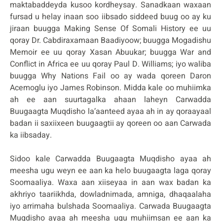
maktabaddeyda kusoo kordheysay. Sanadkaan waxaan
fursad u helay inaan soo iibsado siddeed buug oo ay ku
jiraan buugga Making Sense Of Somali History ee uu
qoray Dr. Cabdiraxamaan Baadiyoow; buugga Mogadishu
Memoir ee uu qoray Xasan Abuukar; buugga War and
Conflict in Africa ee uu qoray Paul D. Williams; iyo waliba
buugga Why Nations Fail oo ay wada qoreen Daron
Acemoglu iyo James Robinson. Midda kale oo muhiimka
ah ee aan suurtagalka ahaan laheyn Carwadda
Buugaagta Muqdisho la’aanteed ayaa ah in ay qoraayaal
badan ii saxiixeen buugaagtii ay qoreen oo aan Carwada
ka iibsaday.
Sidoo kale Carwadda Buugaagta Muqdisho ayaa ah
meesha ugu weyn ee aan ka helo buugaagta laga qoray
Soomaaliya. Waxa aan xiiseyaa in aan wax badan ka
akhriyo taariikhda, dowladnimada, amniga, dhaqaalaha
iyo arrimaha bulshada Soomaaliya. Carwada Buugaagta
Muqdisho ayaa ah meesha ugu muhiimsan ee aan ka