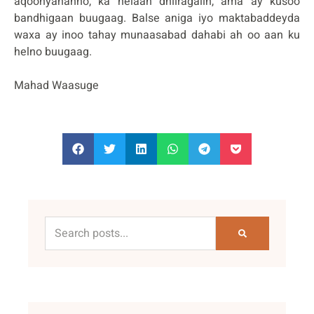
aqoonyahanno, ka helaan dhiiragalin, ama ay kusoo
bandhigaan buugaag. Balse aniga iyo maktabaddeyda
waxa ay inoo tahay munaasabad dahabi ah oo aan ku
helno buugaag.
Mahad Waasuge