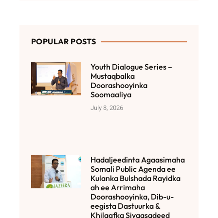
POPULAR POSTS
Youth Dialogue Series –
Mustaqbalka
Doorashooyinka
Soomaaliya
July 8, 2026
Hadaljeedinta Agaasimaha
Somali Public Agenda ee
Kulanka Bulshada Rayidka
ah ee Arrimaha
Doorashooyinka, Dib-u-
eegista Dastuurka &
Khilaafka Siyaasadeed